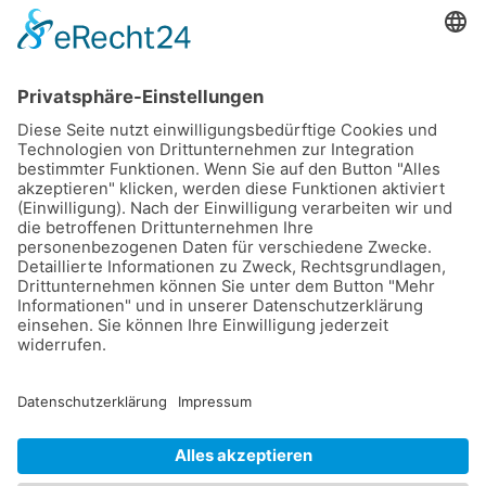
Typ: Praxis
Kleidung:
Einsatzkleidung
Thema: THVU +
Schiebleiter (mit FF
Rod)
Ort: Ort folgt
Übungsleiter: M. Goll
Weitere Infos: Infos
folgen
Impressum
&
Datenschutz